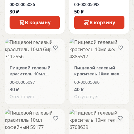
болотн 5421796
золото 4885524
00-00005086
00-00005098
30 ₽
50 ₽
В корзину
В корзину
Пищевой гелевый
Пищевой гелевый
краситель 10мл
краситель 10мл желт
бирюз 7112556
4885517
00-00005097
00-00005090
30 ₽
40 ₽
Отсутствует
Отсутствует