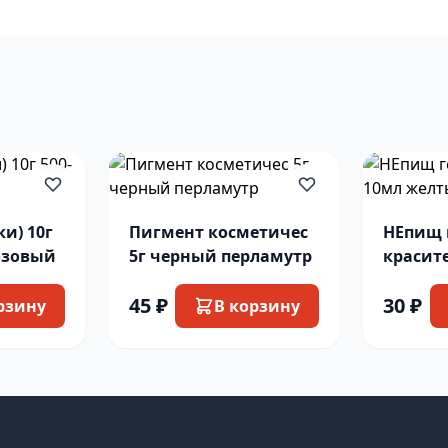
ки) 10г
Пигмент косметичес
НЕпищ 
розовый
5г черный перламутр
красит
желты
45 ₽
30 ₽
рзину
В корзину