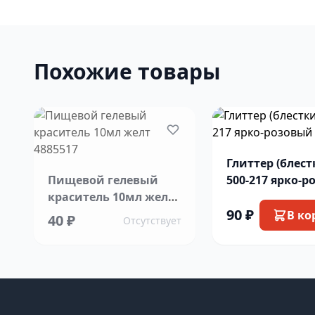
Похожие товары
Глиттер (блест
Пищевой гелевый
500-217 ярко-
краситель 10мл желт
90 ₽
4885517
В ко
40 ₽
Отсутствует