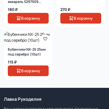
ассорти
акварель 5297909
70х100см бумага 130г/
180 ₽
270 ₽
м2
В корзину
В корзину
Бубенчики NX-25 25мм
под серебро (10шт)
115 ₽
В корзину
Лавка Рукоделия
Ваш надежный партнер в мире творчества. Качественные