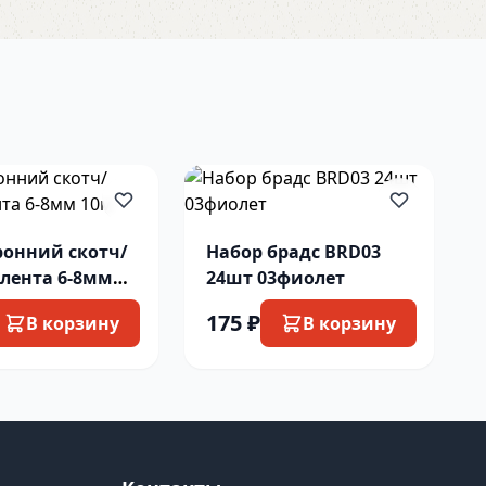
ронний скотч/
Набор брадс BRD03
 лента 6-8мм
24шт 03фиолет
175 ₽
В корзину
В корзину