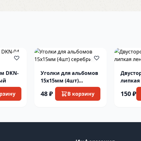
см DKN-
Уголки для альбомов
Двусто
лый
15х15мм (4шт)
липкая
серебрист
10м
48 ₽
150 ₽
орзину
В корзину