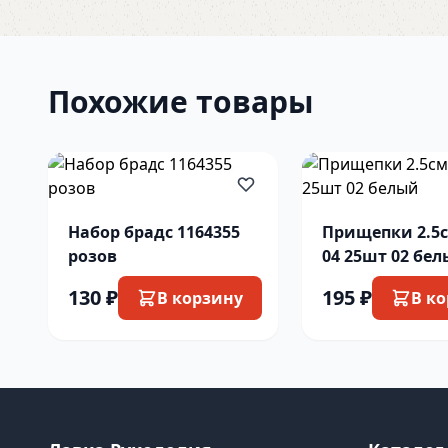
Похожие товары
Набор брадс 1164355
Прищепки 2.5
розов
04 25шт 02 бе
130 ₽
195 ₽
В корзину
В к