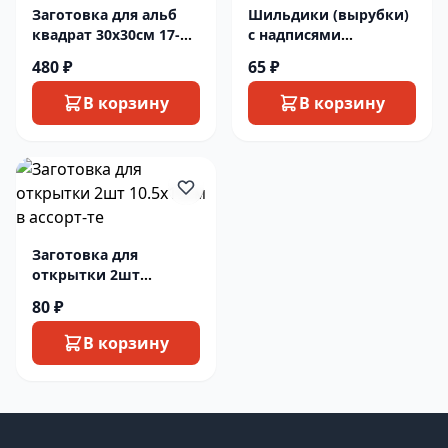
Заготовка для альб
Шильдики (вырубки)
квадрат 30х30см 17-
с надписями
074 картон 6лист
Приглашение ВТ2014-
480 ₽
65 ₽
С
В корзину
В корзину
Заготовка для
открытки 2шт
10.5х15см в ассорт-те
80 ₽
В корзину