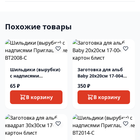
Похожие товары
Шильдики (вырубки)
Заготовка для альб
с надписями
Baby 20х20см 17-004
Приглашение ВТ2008-
картон 6лист
65 ₽
350 ₽
С
В корзину
В корзину