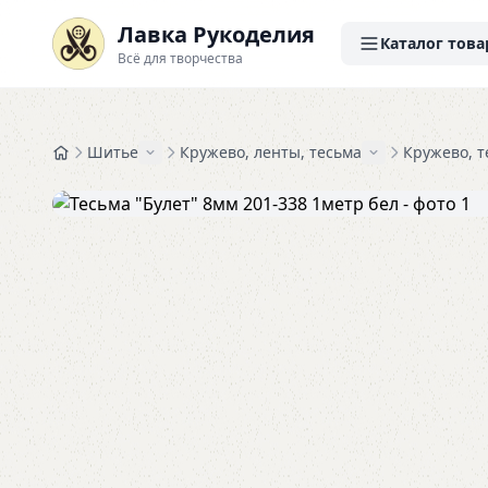
Лавка Рукоделия
Каталог това
Всё для творчества
Шитье
Кружево, ленты, тесьма
Кружево, т