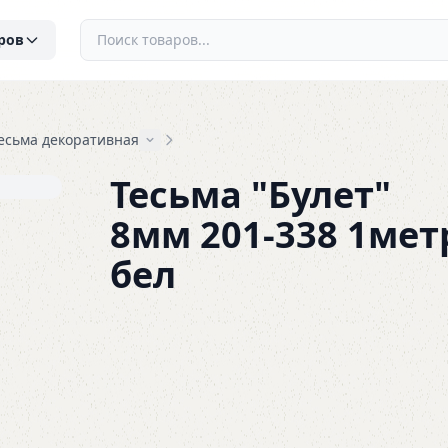
ров
есьма декоративная
Тесьма "Булет"
8мм 201-338 1мет
бел