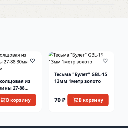
Тесьма "Булет" GBL-15
 холщовая из
13мм 1метр золото
ины 27-88
околад 1м
70 ₽
В корзину
В корзину