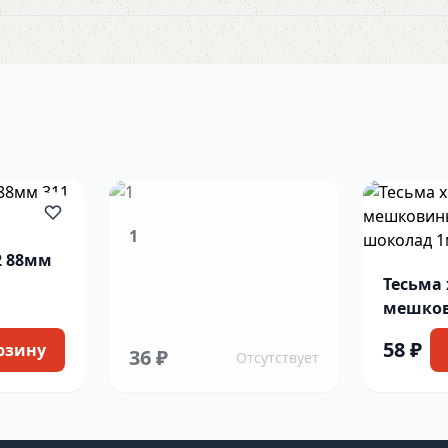
1
2 88мм
Тесьма
мешков
30мм ш
58 ₽
рзину
36 ₽
Отсутствует