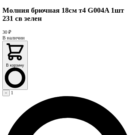
Молния брючная 18см т4 G004A 1шт
231 св зелен
30
₽
В наличии
В корзину
1
−