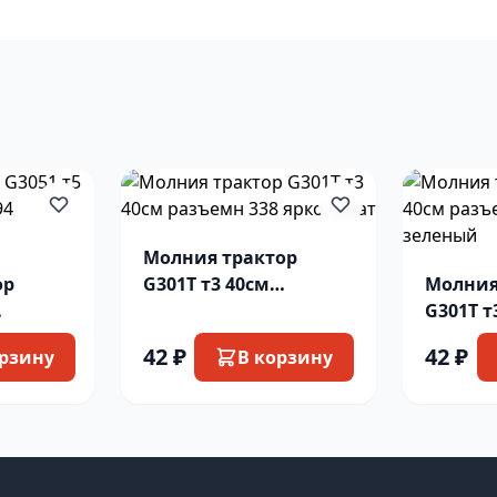
Молния трактор
ор
G301T т3 40см
Молния
разъемн 338 ярко
G301T т
салат
разъемн
42 ₽
42 ₽
орзину
В корзину
зелены