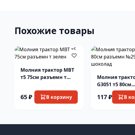
Похожие товары
Молния трактор MBT
т5 75см разъемн т
Молния тракт
зелен
G3051 т5 80см
разъемн №294
65 ₽
117 ₽
В корзину
В к
шоколад