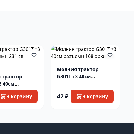
Молния трактор
 трактор
G301T т3 40см
3 40см
разъемн 168 орхидея
 231 св
42 ₽
В корзину
В корзину
й