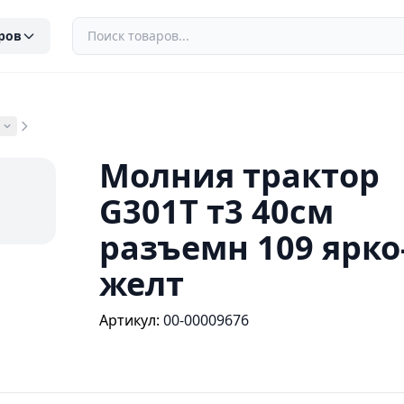
ров
Молния трактор
G301T т3 40см
разъемн 109 ярко
желт
Артикул:
00-00009676