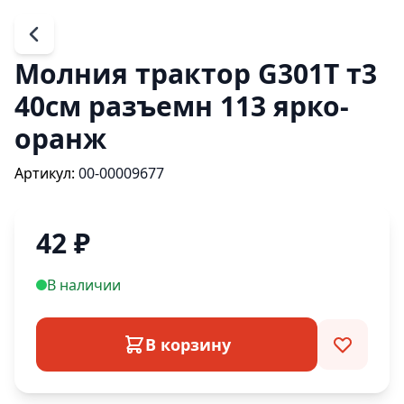
Молния трактор G301T т3
40см разъемн 113 ярко-
оранж
Артикул:
00-00009677
42
₽
В наличии
В корзину