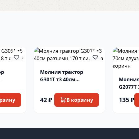
ор
Молния трактор
G301T т3 40см
Молния
т
разъемн 170 т
G2077T
сиренев
№068 т
42 ₽
135 ₽
орзину
В корзину