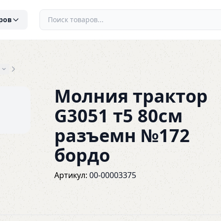
ров
Молния трактор
G3051 т5 80см
разъемн №172
бордо
Артикул:
00-00003375