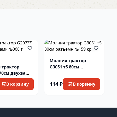
Молния трактор
 трактор
G3051 т5 80см
 70см двухзамк
разъемн №159 красн
 коричн
114 ₽
В корзину
В корзину