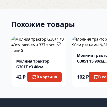
Похожие товары
Молния тракт
Молния трактор
G3051 т5 90см
G301T т3 40см
разъемн №318 
разъемн 337 ярко
синий
42 ₽
102 ₽
В корзину
В к
синий