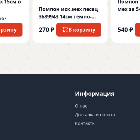
х 15см в
Помпон
Помпон иск.мех песец
мех за 5
3689943 14см темно-
967
корич ост
270 ₽
540 ₽
орзину
В корзину
Информация
О нас
Доставка и оплата
Контакты