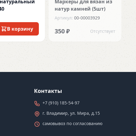
 натуральный
Маркеры для вязан из
40
натур камней (5шт)
Артикул:
00-00003929
В корзину
350 ₽
Отсутствует
Контакты
+7 (910) 185-54-97
г. Владимир, ул. Мира, д.15
самовывоз по согласованию