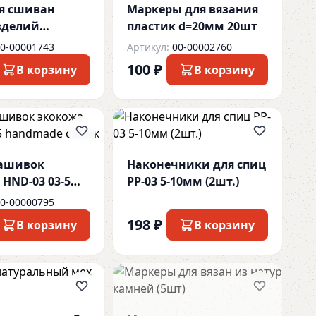
я сшиван
Маркеры для вязания
зделий
пластик d=20мм 20шт
 (2шт)
0-00001743
Артикул:
00-00002760
100 ₽
В корзину
В корзину
нашивок
Наконечники для спиц
 HND-03 03-5
PP-03 5-10мм (2шт.)
e свбеж
0-00000795
198 ₽
В корзину
В корзину