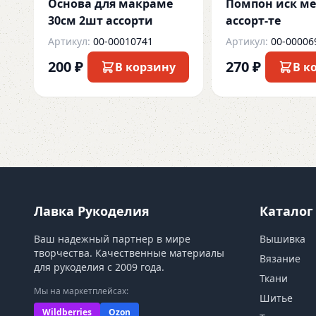
Основа для макраме
Помпон иск ме
30см 2шт ассорти
ассорт-те
Артикул:
00-00010741
Артикул:
00-00006
200 ₽
270 ₽
В корзину
В к
Лавка Рукоделия
Каталог
Ваш надежный партнер в мире
Вышивка
творчества. Качественные материалы
Вязание
для рукоделия с 2009 года.
Ткани
Мы на маркетплейсах:
Шитье
Wildberries
Ozon