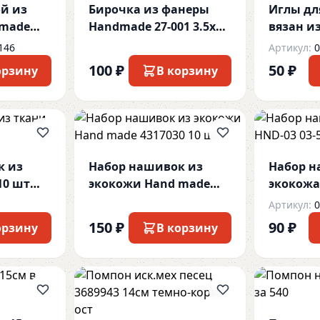
ой из
Бирочка из фанеры
Иглы дл
 made
Handmade 27-001 3.5х2
вязан и
см 5шт
TBY.KN09
146
Артикул:
0
100 ₽
50 ₽
орзину
В корзину
к из
Набор нашивок из
Набор 
10 шт
экокожи Hand made
экокожа
4317030 10 шт
handmad
Артикул:
0
150 ₽
90 ₽
орзину
В корзину