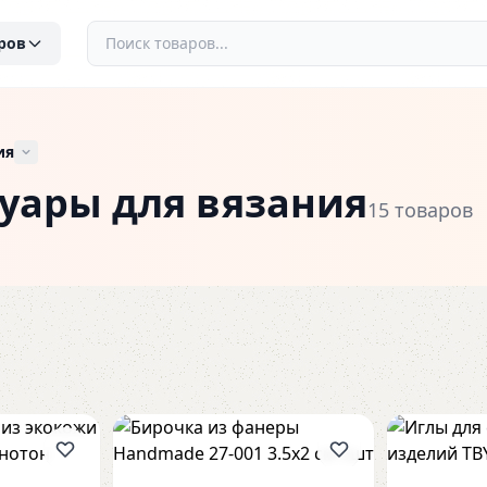
ров
ия
уары для вязания
15 товаров