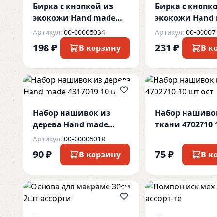
Бирка с кнопкой из
Бирка с кнопк
экокожи Hand made
экокожи Hand
3шт ассорти
3шт однотон
Артикул:
00-00005034
Артикул:
00-00007
198 ₽
231 ₽
В корзину
В к
Набор нашивок из
Набор нашиво
дерева Hand made
ткани 4702710 
4317019 10 шт
ост
Артикул:
00-00005018
90 ₽
75 ₽
В корзину
В к