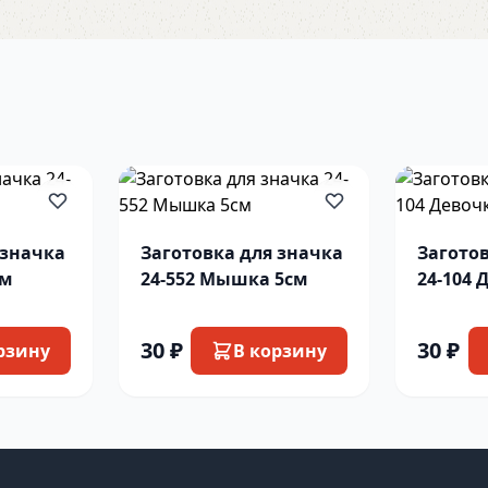
 значка
Заготовка для значка
Загото
см
24-552 Мышка 5см
24-104 
мишко
30 ₽
30 ₽
рзину
В корзину