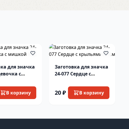
вка для значка
Заготовка для значка
Девочка с
24-077 Сердце с
й 7см
крыльями 2,5см
20 ₽
В корзину
В корзину